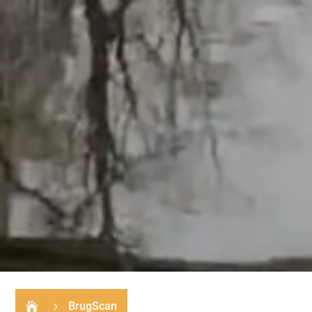
BrugScan

5