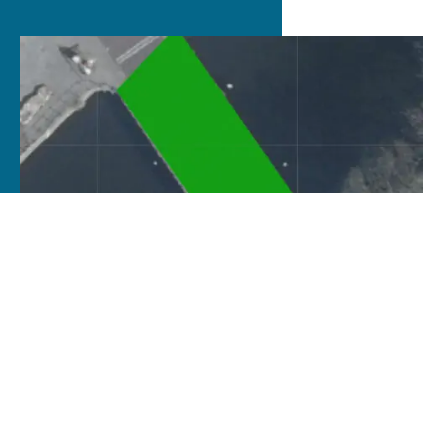
INBEGREPEN IN DE BRUGSCAN

Monitoren van het brugdek.