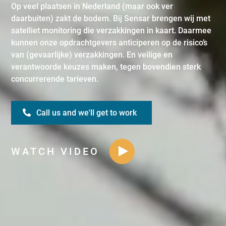
Op veel plaatsen in Nederland (maar ook ver
daarbuiten) zakt de bodem. Bij Sensar brengen wij met
satelliet monitoring die verzakkingen in kaart. Daarmee
kunnen onze opdrachtgevers anticiperen op de risico’s
van (gevaarlijke) verzakkingen. En veilige en
verantwoorde keuzes maken, tegen bovendien sterk
concurrerende tarieven.
Call us and we'll get to work
WATCH VIDEO