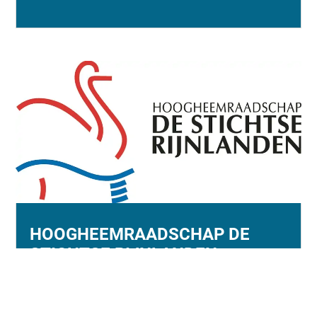
HOOGHEEMRAADSCHAP DE
STICHTSE RIJNLANDEN
Hoogheemraadschap De Stichtse Rijnlanden
(HDSR) gebruikt Sensar’s DijkScan om inzicht te
krijgen in de historische zettingssnelheid per