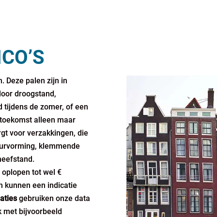
ICO’S
 Deze palen zijn in
oor droogstand,
 tijdens de zomer, of een
e toekomst alleen maar
rgt voor verzakkingen, die
heurvorming, klemmende
heefstand.
 oplopen tot wel €
 kunnen een indicatie
aties
gebruiken onze data
k met bijvoorbeeld