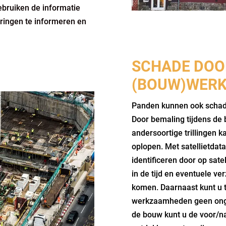
bruiken de informatie
ingen te informeren en
SCHADE DOO
(BOUW)WER
Panden kunnen ook scha
Door bemaling tijdens de 
andersoortige trillingen 
oplopen. Met satellietda
identificeren door op sate
in de tijd en eventuele ve
komen. Daarnaast kunt u 
werkzaamheden geen onge
de bouw kunt u de voor/na