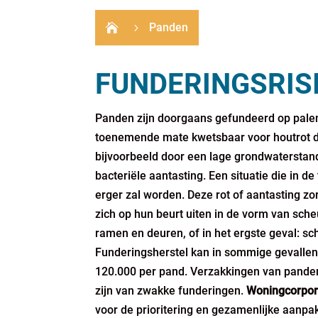
Panden

5
FUNDERINGSRIS
Panden zijn doorgaans gefundeerd op palen.
toenemende mate kwetsbaar voor houtrot d
bijvoorbeeld door een lage grondwaterstand
bacteriële aantasting. Een situatie die in d
erger zal worden. Deze rot of aantasting zo
zich op hun beurt uiten in de vorm van sc
ramen en deuren, of in het ergste geval: sc
Funderingsherstel kan in sommige gevallen
120.000 per pand. Verzakkingen van panden
zijn van zwakke funderingen.
Woningcorpor
voor de prioritering en gezamenlijke aanpa